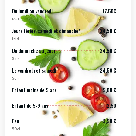
Du lundi au vendredi
17.50€
Midi
Jours fériés, samedi et dimanche*
24,50 €
Midi
Du dimanche au jeudi
24,50 €
Soir
Le vendredi et samedi
24,50 €
Soir
Enfant moins de 5 ans
5,00 €
Enfant de 5-9 ans
12,50
Eau
3,50 €
50cl