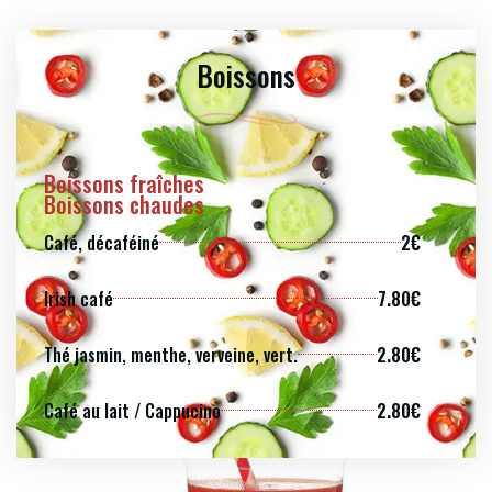
Boissons
Boissons fraîches
Boissons chaudes
Café, décaféiné
2€
Irish café
7.80€
Thé jasmin, menthe, verveine, vert.
2.80€
Café au lait / Cappucino
2.80€